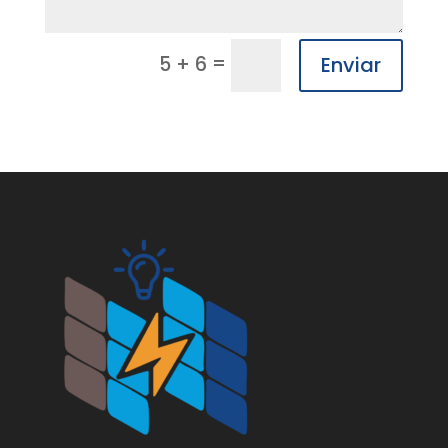
=
5 + 6
Enviar